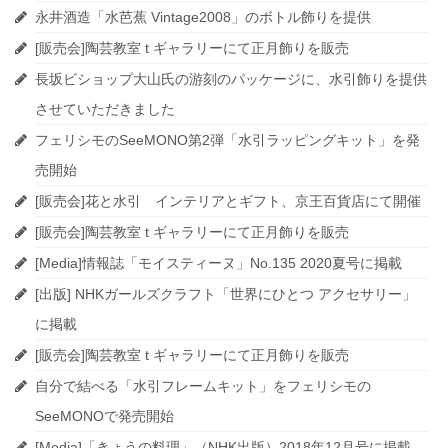
永井酒造「水芭蕉 Vintage2008」のボトル飾りを提供
[販売会]陶芸教室 t ギャラリーにて正月飾りを販売
長坂ビショップ大山氏の游刻のパッケージに、水引飾りを提供
させていただきました
フェリシモのSeeMONO第2弾「水引ラッピングキット」を発
売開始
[販売会]花と水引 インテリアとギフト、京王百貨店にて開催
[販売会]陶芸教室 t ギャラリーにて正月飾りを販売
[Media]情報誌「モイスティーヌ」No.135 2020夏号に掲載
[出版] NHKガールズクラフト「世界にひとつ アクセサリー」
に掲載
[販売会]陶芸教室 t ギャラリーにて正月飾りを販売
自分で結べる「水引フレームキット」をフェリシモの
SeeMONOで発売開始
[Media]「きょうの料理」（NHK出版）2018年12月号に掲載