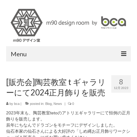
Menu
About us
[販売会]陶芸教室 t ギャラリ
8
m90 design
12月 2023
ーにて2024正月飾りを販売
News
by
bca
|
posted in:
Blog
,
News
|
0
Media
2023年末も、陶芸教室tetoのアトリエギャラリーにて恒例の正月
飾りを販売します。
Styling Service
辰年にちなんでドラゴンをモチーフにデザインしました。
仙石本家の仙石さんによる大好評の「しめ縄お正月飾りワークシ
Contact us