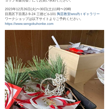
ョップ＆販売会」にてお買い求めください。
2023年12月26日(火)〜30日(土)11時〜20時
目黒区下目黒2-9-24 三徳ビル101
陶芸教室teto内 t ギャラリー
ワークショップは以下サイトよりご予約ください。
https://www.sengokuhonke.com