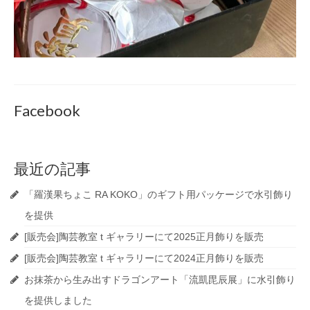
Facebook
最近の記事
「羅漢果ちょこ RA KOKO」のギフト用パッケージで水引飾り
を提供
[販売会]陶芸教室 t ギャラリーにて2025正月飾りを販売
[販売会]陶芸教室 t ギャラリーにて2024正月飾りを販売
お抹茶から生み出すドラゴンアート「流凱毘辰展」に水引飾り
を提供しました