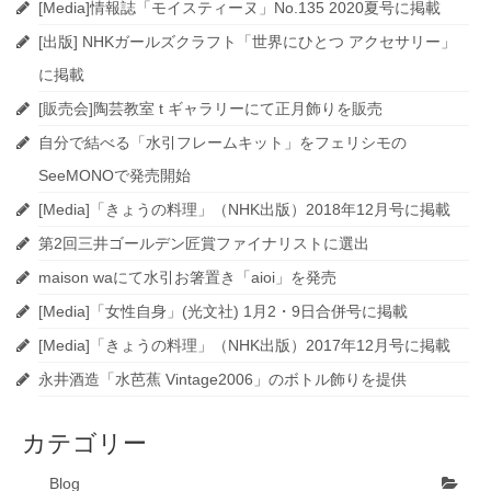
[Media]情報誌「モイスティーヌ」No.135 2020夏号に掲載
[出版] NHKガールズクラフト「世界にひとつ アクセサリー」
に掲載
[販売会]陶芸教室 t ギャラリーにて正月飾りを販売
自分で結べる「水引フレームキット」をフェリシモの
SeeMONOで発売開始
[Media]「きょうの料理」（NHK出版）2018年12月号に掲載
第2回三井ゴールデン匠賞ファイナリストに選出
maison waにて水引お箸置き「aioi」を発売
[Media]「女性自身」(光文社) 1月2・9日合併号に掲載
[Media]「きょうの料理」（NHK出版）2017年12月号に掲載
永井酒造「水芭蕉 Vintage2006」のボトル飾りを提供
カテゴリー
Blog