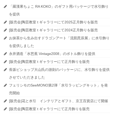
「羅漢果ちょこ RA KOKO」のギフト用パッケージで水引飾り
を提供
[販売会]陶芸教室 t ギャラリーにて2025正月飾りを販売
[販売会]陶芸教室 t ギャラリーにて2024正月飾りを販売
お抹茶から生み出すドラゴンアート「流凱毘辰展」に水引飾り
を提供しました
永井酒造「水芭蕉 Vintage2008」のボトル飾りを提供
[販売会]陶芸教室 t ギャラリーにて正月飾りを販売
長坂ビショップ大山氏の游刻のパッケージに、水引飾りを提供
させていただきました
フェリシモのSeeMONO第2弾「水引ラッピングキット」を発
売開始
[販売会]花と水引 インテリアとギフト、京王百貨店にて開催
[販売会]陶芸教室 t ギャラリーにて正月飾りを販売