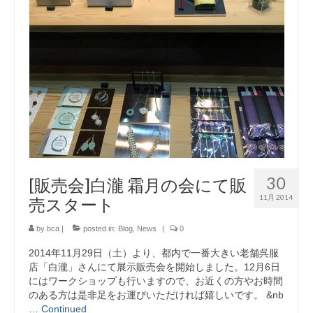
30
[販売会]白瀧 霜月の会にて販
11月 2014
売スタート
by
bca
|
posted in:
Blog
,
News
|
0
2014年11月29日（土）より、都内で一番大きい老舗呉服
店「白瀧」さんにて展示販売会を開始しました。12月6日
にはワークショップも行いますので、お近くの方やお時間
のある方は是非足をお運びいただければ嬉しいです。 &nb
…
Continued