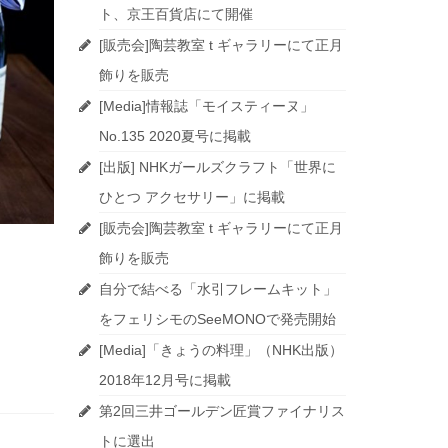
ト、京王百貨店にて開催
[販売会]陶芸教室 t ギャラリーにて正月
飾りを販売
[Media]情報誌「モイスティーヌ」
No.135 2020夏号に掲載
[出版] NHKガールズクラフト「世界に
ひとつ アクセサリー」に掲載
[販売会]陶芸教室 t ギャラリーにて正月
飾りを販売
自分で結べる「水引フレームキット」
をフェリシモのSeeMONOで発売開始
[Media]「きょうの料理」（NHK出版）
2018年12月号に掲載
第2回三井ゴールデン匠賞ファイナリス
トに選出