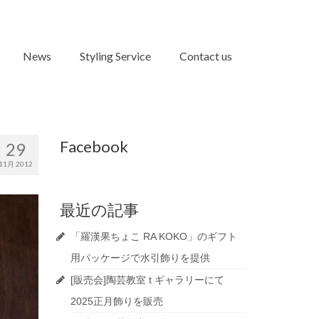
News
Styling Service
Contact us
Facebook
29
11月 2012
最近の記事
「羅漢果ちょこ RA KOKO」のギフト
用パッケージで水引飾りを提供
[販売会]陶芸教室 t ギャラリーにて
2025正月飾りを販売