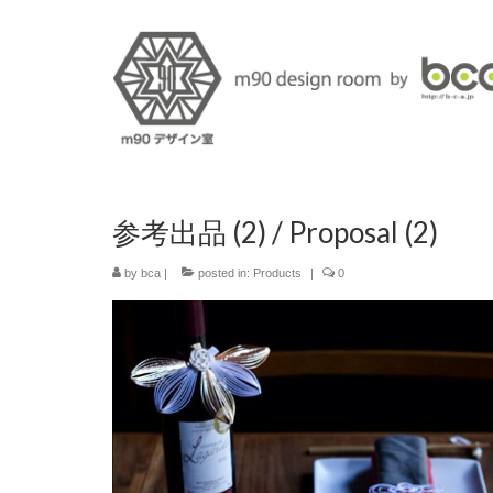
参考出品 (2) / Proposal (2)
by
bca
|
posted in:
Products
|
0