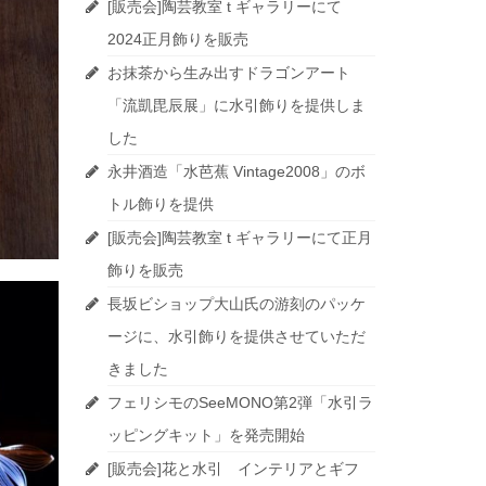
[販売会]陶芸教室 t ギャラリーにて
2024正月飾りを販売
お抹茶から生み出すドラゴンアート
「流凱毘辰展」に水引飾りを提供しま
した
永井酒造「水芭蕉 Vintage2008」のボ
トル飾りを提供
[販売会]陶芸教室 t ギャラリーにて正月
飾りを販売
長坂ビショップ大山氏の游刻のパッケ
ージに、水引飾りを提供させていただ
きました
フェリシモのSeeMONO第2弾「水引ラ
ッピングキット」を発売開始
[販売会]花と水引 インテリアとギフ