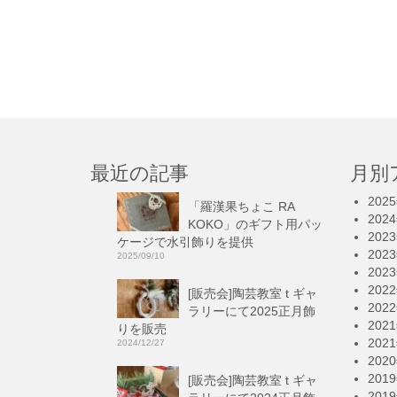
最近の記事
月別
202
「羅漢果ちょこ RA
202
KOKO」のギフト用パッ
202
ケージで水引飾りを提供
202
2025/09/10
202
202
[販売会]陶芸教室 t ギャ
202
ラリーにて2025正月飾
202
りを販売
202
2024/12/27
202
201
[販売会]陶芸教室 t ギャ
201