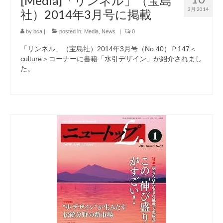
[Media]「リンネル」（宝島
3月 2014
社）2014年3月号に掲載
by
bca
|
posted in:
Media
,
News
|
0
「リンネル」（宝島社）2014年3月号（No.40）Ｐ147＜
culture＞コーナーに書籍「水引デザイン」が紹介されまし
た。