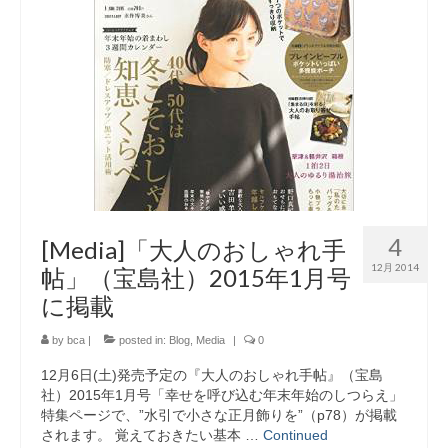
4
[Media]「大人のおしゃれ手
12月 2014
帖」（宝島社）2015年1月号
に掲載
by
bca
|
posted in:
Blog
,
Media
|
0
12月6日(土)発売予定の『大人のおしゃれ手帖』（宝島
社）2015年1月号「幸せを呼び込む年末年始のしつらえ」
特集ページで、”水引で小さな正月飾りを”（p78）が掲載
されます。 覚えておきたい基本 …
Continued