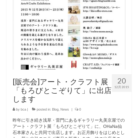
20
[販売会]アート・クラフト展
12月 2015
「もろびとこぞりて」に出店
します
by
bca
|
posted in:
Blog
,
News
|
0
昨年に引き続き浅草・雷門にあるギャラリー丸美京屋での
アート・クラフト展「もろびとこぞりて」に、OHaNa仙
石本家さんと共同で出店します。お正月飾りをはじめとし