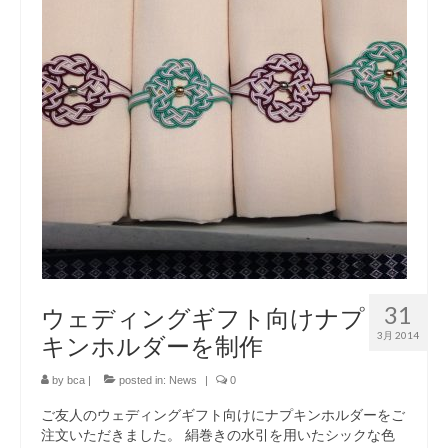
31
ウェディングギフト向けナプ
3月 2014
キンホルダーを制作
by
bca
|
posted in:
News
|
0
ご友人のウェディングギフト向けにナプキンホルダーをご
注文いただきました。 絹巻きの水引を用いたシックな色