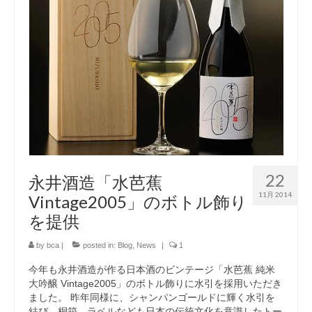
22
永井酒造「水芭蕉
11月 2014
Vintage2005」のボトル飾り
を提供
by
bca
|
posted in:
Blog
,
News
|
1
今年も永井酒造が作る日本酒のビンテージ「水芭蕉 純米
大吟醸 Vintage2005」のボトル飾りに水引を採用いただき
ました。 昨年同様に、シャンパンゴールドに輝く水引を
結び、桐箱、ラベルなども日本の伝統文化を意識したトー