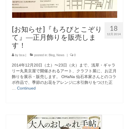
18
[お知らせ]『もろびとこぞり
12月 2014
て』―正月飾りを販売しま
す！
by
bca
|
posted in:
Blog
,
News
|
0
2014年12月20日（土）〜23日（火）まで、浅草・ギャラ
リー丸美京屋で開催されるアート、クラフト展に、お正月
飾りを展示・販売します。 OHaNa 仙石本家さんとのコラ
ボ作品で、季節のお花をアレンジに水引飾りをつけた正
…
Continued