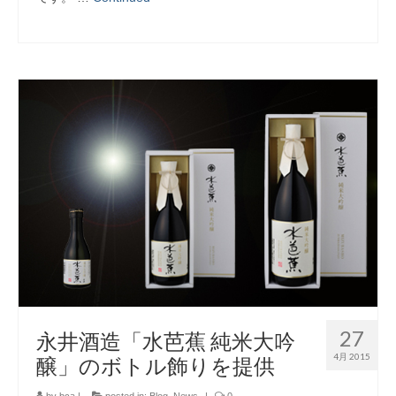
27
永井酒造「水芭蕉 純米大吟
4月 2015
醸」のボトル飾りを提供
by
bca
|
posted in:
Blog
,
News
|
0