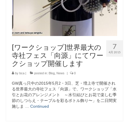
7
[ワークショップ]世界最大の
4月 2015
寺社フェス「向源」にてワー
クショップ開催します
by
bca
|
posted in:
Blog
,
News
|
0
GW真っ只中の2015年5月2・3日、芝・増上寺で開催され
る世界最大の寺社フェス「向源」で、ワークショップ「水
引とお花のアレンジメント ～水引結びとお花で楽しむ季
節のしつらえ・テーブルを彩るボトル飾り〜」を二日間実
施しま …
Continued