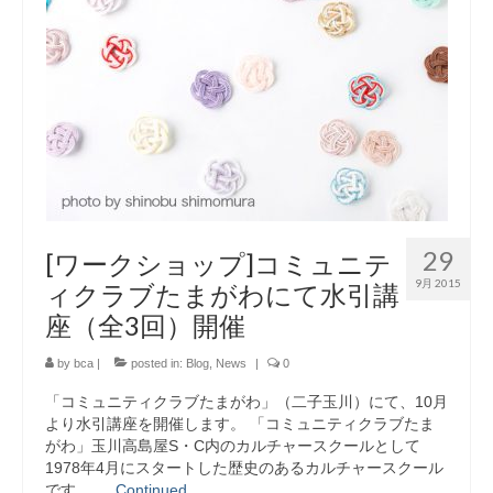
29
[ワークショップ]コミュニテ
9月 2015
ィクラブたまがわにて水引講
座（全3回）開催
by
bca
|
posted in:
Blog
,
News
|
0
「コミュニティクラブたまがわ」（二子玉川）にて、10月
より水引講座を開催します。 「コミュニティクラブたま
がわ」玉川高島屋S・C内のカルチャースクールとして
1978年4月にスタートした歴史のあるカルチャースクール
です。 …
Continued