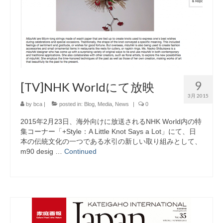
9
[TV]NHK Worldにて放映
3月 2015
by
bca
|
posted in:
Blog
,
Media
,
News
|
0
2015年2月23日、海外向けに放送されるNHK World内の特
集コーナー「+Style：A Little Knot Says a Lot」にて、日
本の伝統文化の一つである水引の新しい取り組みとして、
m90 desig …
Continued