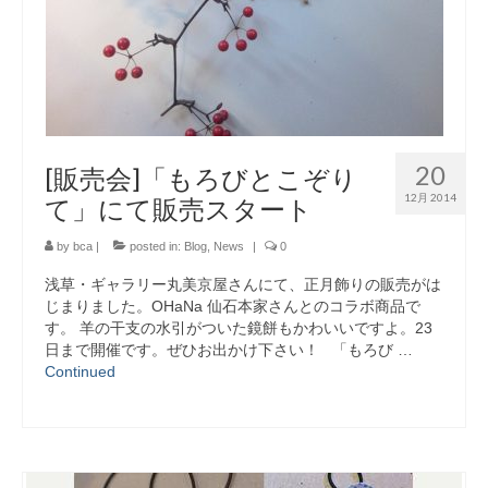
20
[販売会]「もろびとこぞり
12月 2014
て」にて販売スタート
by
bca
|
posted in:
Blog
,
News
|
0
浅草・ギャラリー丸美京屋さんにて、正月飾りの販売がは
じまりました。OHaNa 仙石本家さんとのコラボ商品で
す。 羊の干支の水引がついた鏡餅もかわいいですよ。23
日まで開催です。ぜひお出かけ下さい！ 「もろび …
Continued