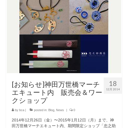
18
[お知らせ]神田万世橋マーチ
12月 2014
エキュート内 販売会＆ワー
クショップ
by
bca
|
posted in:
Blog
,
News
|
0
2014年12月26日（金）〜2015年1月12日（月）まで、神
田万世橋マーチエキュート内、期間限定ショップ「忠之助