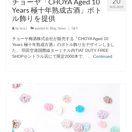
20
チョーヤ「CHOYA Aged 10
10月 2015
Years 極十年熟成古酒」ボト
ル飾りを提供
by
bca
|
posted in:
Blog
,
News
|
0
チョーヤ梅酒株式会社が販売する『CHOYA Aged 10
Years 極十年熟成古酒』のボトル飾りをデザインしまし
た。 羽田空港国際線ターミナル内TIAT DUTY FREE
SHOPセントラル店にて限定2000本で、 …
Continued