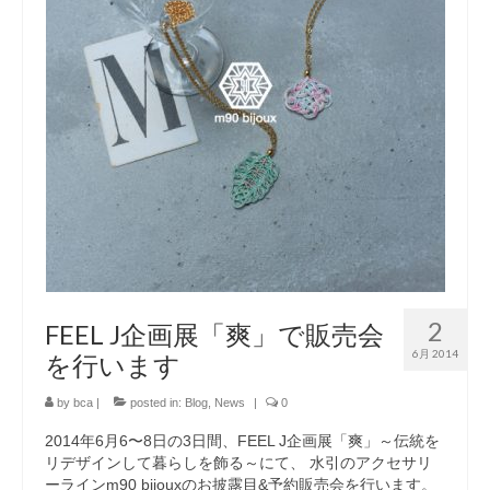
2
FEEL J企画展「爽」で販売会
6月 2014
を行います
by
bca
|
posted in:
Blog
,
News
|
0
2014年6月6〜8日の3日間、FEEL J企画展「爽」～伝統を
リデザインして暮らしを飾る～にて、 水引のアクセサリ
ーラインm90 bijouxのお披露目&予約販売会を行います。