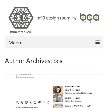
Menu
About us
Author Archives: bca
m90 design
News
Media
Styling Service
Contact us