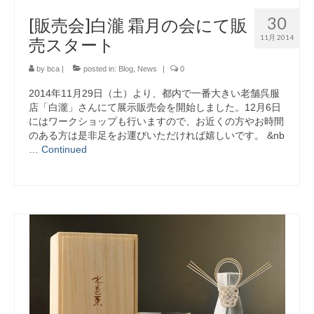
30
[販売会]白瀧 霜月の会にて販
11月 2014
売スタート
by
bca
|
posted in:
Blog
,
News
|
0
2014年11月29日（土）より、都内で一番大きい老舗呉服
店「白瀧」さんにて展示販売会を開始しました。12月6日
にはワークショップも行いますので、お近くの方やお時間
のある方は是非足をお運びいただければ嬉しいです。 &nb
…
Continued