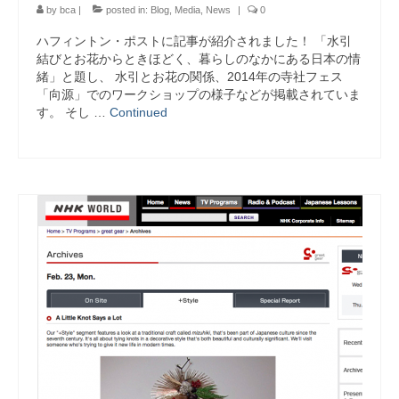
by
bca
|
posted in:
Blog
,
Media
,
News
|
0
ハフィントン・ポストに記事が紹介されました！ 「水引
結びとお花からときほどく、暮らしのなかにある日本の情
緒」と題し、 水引とお花の関係、2014年の寺社フェス
「向源」でのワークショップの様子などが掲載されていま
す。 そし …
Continued