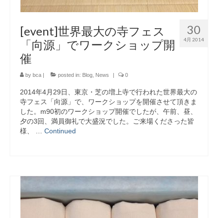
30
[event]世界最大の寺フェス
4月 2014
「向源」でワークショップ開
催
by
bca
|
posted in:
Blog
,
News
|
0
2014年4月29日、東京・芝の増上寺で行われた世界最大の
寺フェス「向源」で、ワークショップを開催させて頂きま
した。m90初のワークショップ開催でしたが、午前、昼、
夕の3回、満員御礼で大盛況でした。ご来場くださった皆
様、 …
Continued